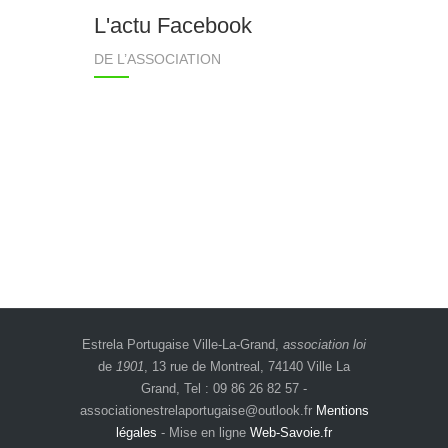
L'actu Facebook
DE L’ASSOCIATION
Estrela Portugaise Ville-La-Grand,
association loi
de
1901
, 13 rue de Montreal, 74140 Ville La
Grand, Tel : 09 86 26 82 57 -
associationestrelaportugaise@outlook.fr
Mentions
légales
- Mise en ligne
Web-Savoie.fr